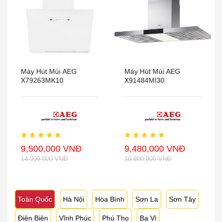
Máy Hút Mùi AEG
Máy Hút Mùi AEG
X79263MK10
X91484MI30
9,500,000 VNĐ
9,480,000 VNĐ
14,900,000 VNĐ
16,800,000 VNĐ
Toàn Quốc
Hà Nội
Hòa Bình
Sơn La
Sơn Tây
Điện Biên
Vĩnh Phúc
Phú Thọ
Ba Vì