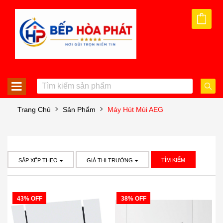
Trang Chủ
Sản Phẩm
Máy Hút Mùi AEG
TÌM KIẾM
SẮP XẾP THEO
GIÁ THỊ TRƯỜNG
43% OFF
38% OFF