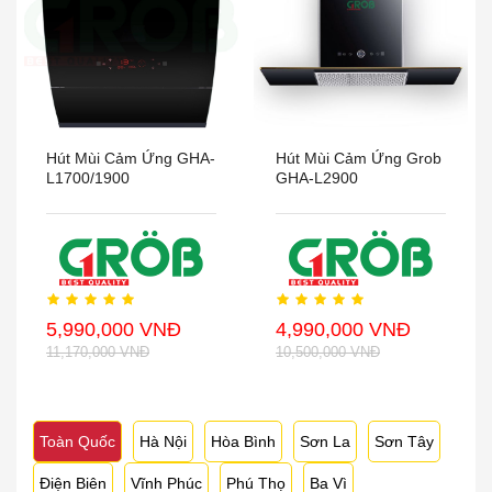
Hút Mùi Cảm Ứng GHA-
Hút Mùi Cảm Ứng Grob
L1700/1900
GHA-L2900
5,990,000 VNĐ
4,990,000 VNĐ
11,170,000 VNĐ
10,500,000 VNĐ
Toàn Quốc
Hà Nội
Hòa Bình
Sơn La
Sơn Tây
Điện Biên
Vĩnh Phúc
Phú Thọ
Ba Vì