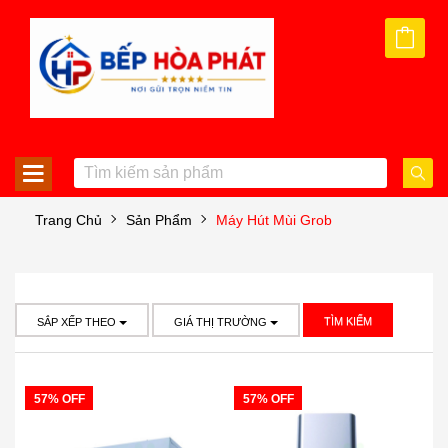
Trang Chủ
Sản Phẩm
Máy Hút Mùi Grob
TÌM KIẾM
SẮP XẾP THEO
GIÁ THỊ TRƯỜNG
57% OFF
57% OFF