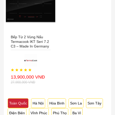
Bếp Từ 2 Vùng Nấu
Termacook IKT Seri 7.2
C3 – Made In Germany
13,900,000 VNĐ
27,900,000 VNĐ
Toàn Quốc
Hà Nội
Hòa Bình
Sơn La
Sơn Tây
Điện Biên
Vĩnh Phúc
Phú Thọ
Ba Vì