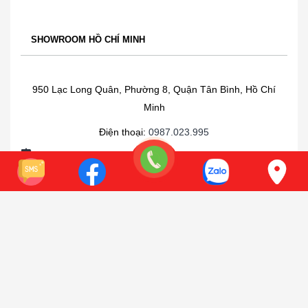
SHOWROOM HỒ CHÍ MINH
950 Lạc Long Quân, Phường 8, Quận Tân Bình, Hồ Chí
Minh
Điện thoại:
0987.023.995
Xem bản đồ
Có chỗ để xe oto
ĐĂNG KÝ NHẬN TIN
KHUYẾN MÃI & GIÁ TỐT NHẤT & TƯ VẤN
ĐĂNG KÝ