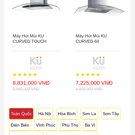
Máy Hút Mùi KU
Máy Hút Mùi KU
CURVED TOUCH
CURVED 60
8,831,000 VNĐ
7,225,000 VNĐ
8,900,000 VNĐ
9,900,000 VNĐ
Toàn Quốc
Hà Nội
Hòa Bình
Sơn La
Sơn Tây
Điện Biên
Vĩnh Phúc
Phú Thọ
Ba Vì