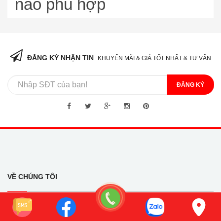
nào phù hợp
ĐĂNG KÝ NHẬN TIN
KHUYẾN MÃI & GIÁ TỐT NHẤT & TƯ VẤN
ĐĂNG KÝ
VỀ CHÚNG TÔI
THIẾT BỊ NHÀ BẾP HÒA PHÁT