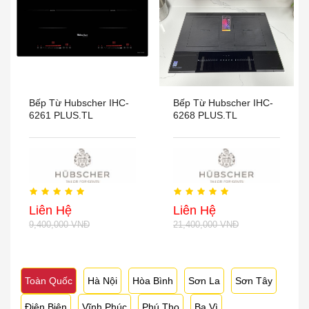
Bếp Từ Hubscher IHC-
Bếp Từ Hubscher IHC-
6261 PLUS.TL
6268 PLUS.TL
Liên Hệ
Liên Hệ
9,400,000 VNĐ
21,400,000 VNĐ
Toàn Quốc
Hà Nội
Hòa Bình
Sơn La
Sơn Tây
Điện Biên
Vĩnh Phúc
Phú Thọ
Ba Vì