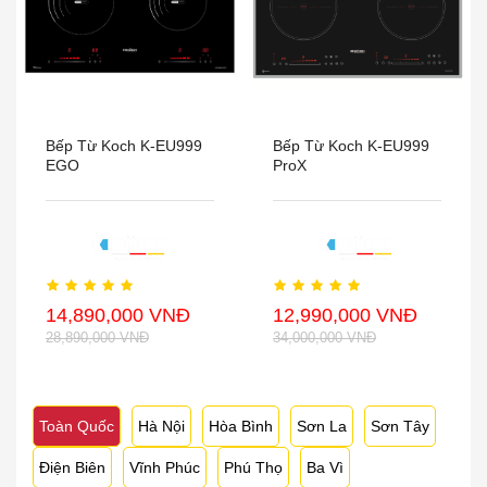
Bếp Từ Koch K-EU999
Bếp Từ Koch K-EU999
EGO
ProX
14,890,000 VNĐ
12,990,000 VNĐ
28,890,000 VNĐ
34,000,000 VNĐ
Toàn Quốc
Hà Nội
Hòa Bình
Sơn La
Sơn Tây
Điện Biên
Vĩnh Phúc
Phú Thọ
Ba Vì