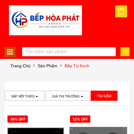
Trang Chủ
Sản Phẩm
Bếp Từ Koch
TÌM KIẾM
SẮP XẾP THEO
GIÁ THỊ TRƯỜNG
48% OFF
51% OFF