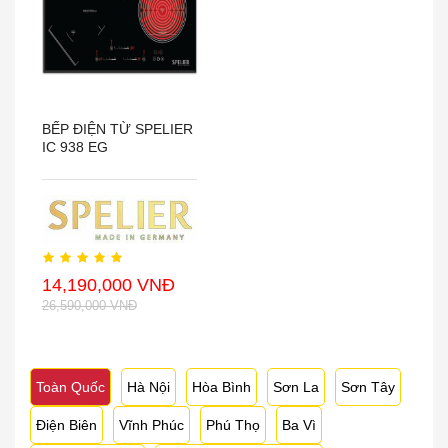
BẾP ĐIỆN TỪ SPELIER
IC 938 EG
14,190,000 VNĐ
26,590,000 VNĐ
Toàn Quốc
Hà Nội
Hòa Bình
Sơn La
Sơn Tây
Điện Biên
Vĩnh Phúc
Phú Thọ
Ba Vì