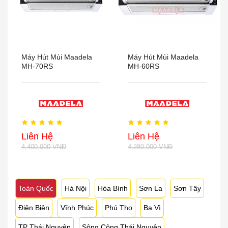
Máy Hút Mùi Maadela
Máy Hút Mùi Maadela
MH-70RS
MH-60RS
Liên Hệ
Liên Hệ
4,400,000 VNĐ
4,280,000 VNĐ
Toàn Quốc
Hà Nội
Hòa Bình
Sơn La
Sơn Tây
Điện Biên
Vĩnh Phúc
Phú Thọ
Ba Vì
TP Thái Nguyên
Sông Công Thái Nguyên