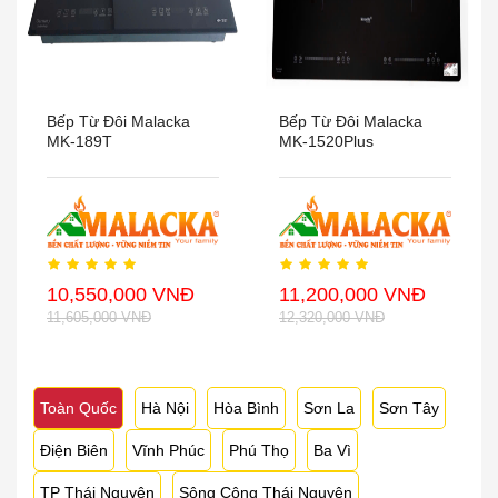
Bếp Từ Đôi Malacka
Bếp Từ Đôi Malacka
MK-189T
MK-1520Plus
10,550,000 VNĐ
11,200,000 VNĐ
11,605,000 VNĐ
12,320,000 VNĐ
Toàn Quốc
Hà Nội
Hòa Bình
Sơn La
Sơn Tây
Điện Biên
Vĩnh Phúc
Phú Thọ
Ba Vì
TP Thái Nguyên
Sông Công Thái Nguyên