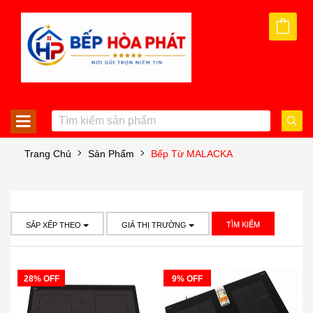
Trang Chủ
Sản Phẩm
Bếp Từ MALACKA
TÌM KIẾM
SẮP XẾP THEO
GIÁ THỊ TRƯỜNG
28% OFF
9% OFF