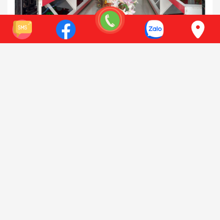
111 Đường Nguyễn Xiển, Thanh Xuân, Hà Nội
Điện thoại:
0941 618 212
Xem bản đồ
Có chỗ để xe oto
SHOWROOM HỒ CHÍ MINH