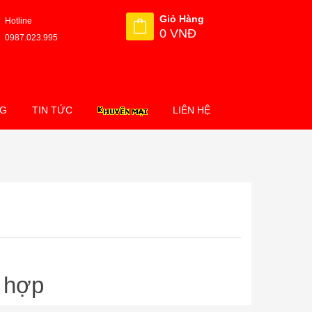
Giỏ Hàng
Hotline
0 VNĐ
0987.023.995
NG
TIN TỨC
LIÊN HỆ
 hợp