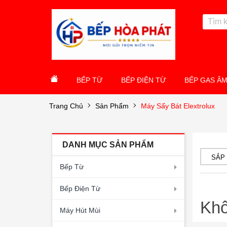
BẾP TỪ
BẾP ĐIỆN TỪ
BẾP GAS Â
Trang Chủ
Sản Phẩm
Máy Sấy Bát Elextrolux
DANH MỤC SẢN PHẨM
SẮP
Bếp Từ
Bếp Điện Từ
Khô
Máy Hút Mùi