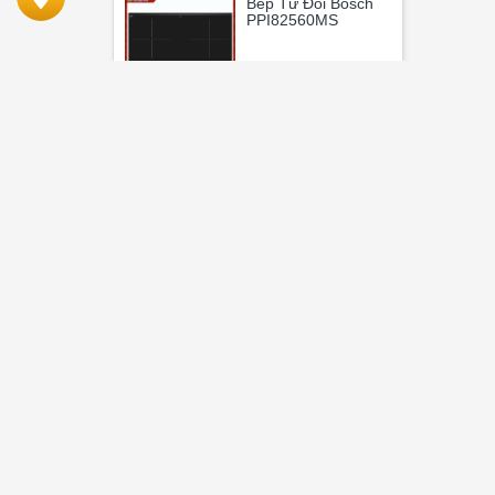
Bếp Từ Đôi Bosch
PPI82560MS
10,990,000
VNĐ
24,200,000 VNĐ
Bếp Từ Đôi Chefs
EH-DIH2000A
3,000,000 VNĐ
7,590,000 VNĐ
Máy Hút Mùi
Malloca K1506 TC/
K1507 TC/K1509
TC
Liên Hệ
6,160,000 VNĐ
Bếp Từ Canzy CZ T
01