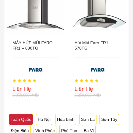
MÁY HÚT MÙI FARO
Hút Mùi Faro FR1
FR1 – 690TG
570TG
Liên Hệ
Liên Hệ
6,950,000 VNĐ
6,250,000 VNĐ
Toàn Quốc
Hà Nội
Hòa Bình
Sơn La
Sơn Tây
Điện Biên
Vĩnh Phúc
Phú Thọ
Ba Vì