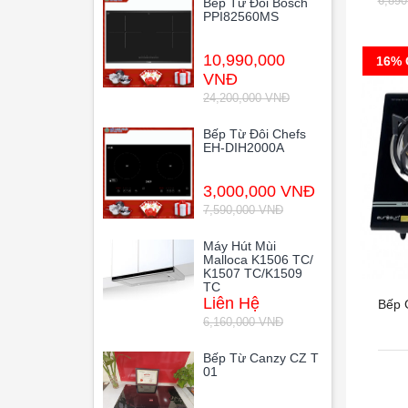
6,89
Bếp Từ Đôi Bosch
PPI82560MS
10,990,000
16% 
VNĐ
24,200,000 VNĐ
Bếp Từ Đôi Chefs
EH-DIH2000A
3,000,000 VNĐ
7,590,000 VNĐ
Máy Hút Mùi
Malloca K1506 TC/
K1507 TC/K1509
TC
Liên Hệ
Bếp
6,160,000 VNĐ
Bếp Từ Canzy CZ T
01