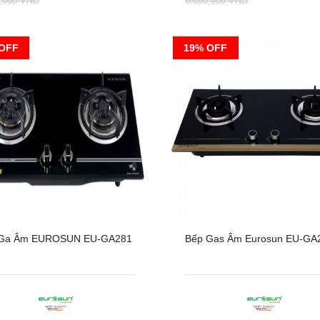
0,000 VNĐ
6,890,000 VNĐ
OFF
19% OFF
 Ga Âm EUROSUN EU-GA281
Bếp Gas Âm Eurosun EU-GA