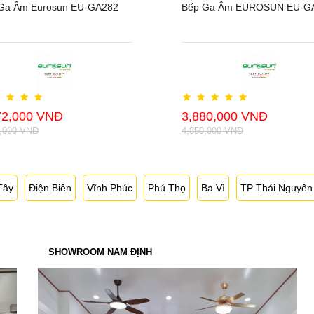
Ga Âm Eurosun EU-GA282
Bếp Ga Âm EUROSUN EU-G
72,000 VNĐ
3,880,000 VNĐ
0,000 VNĐ
4,850,000 VNĐ
Tây
Điện Biên
Vĩnh Phúc
Phú Thọ
Ba Vì
TP Thái Nguyên
SHOWROOM NAM ĐỊNH