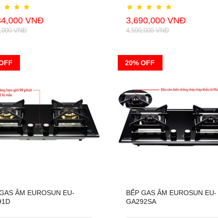
84,000 VNĐ
3,690,000 VNĐ
0,000 VNĐ
4,590,000 VNĐ
OFF
20% OFF
 GAS ÂM EUROSUN EU-
BẾP GAS ÂM EUROSUN EU-
91D
GA292SA