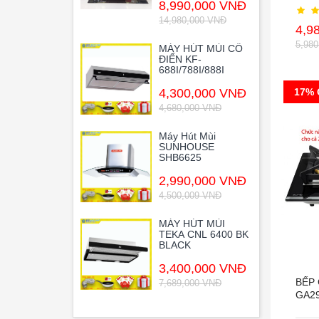
8,990,000 VNĐ
14,980,000 VNĐ
4,9
5,98
MÁY HÚT MÙI CỔ
ĐIỂN KF-
688I/788I/888I
4,300,000 VNĐ
17% 
4,680,000 VNĐ
Máy Hút Mùi
SUNHOUSE
SHB6625
2,990,000 VNĐ
4,500,009 VNĐ
MÁY HÚT MÙI
TEKA CNL 6400 BK
BLACK
3,400,000 VNĐ
BẾP
7,689,000 VNĐ
GA2