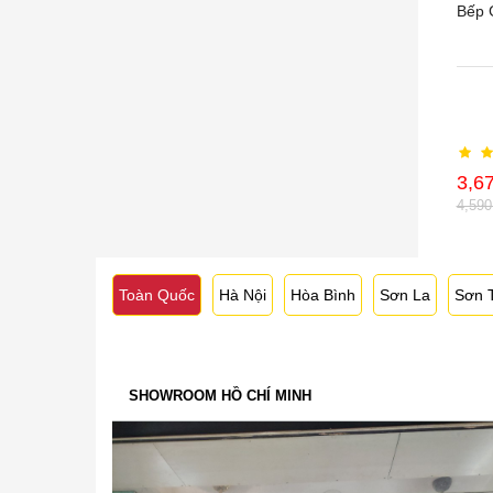
Bếp 
3,6
4,59
Toàn Quốc
Hà Nội
Hòa Bình
Sơn La
Sơn 
SHOWROOM HỒ CHÍ MINH