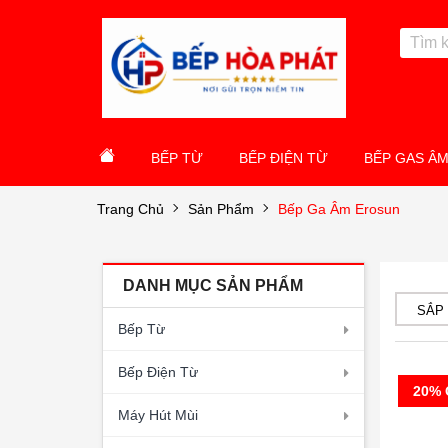
BẾP TỪ
BẾP ĐIỆN TỪ
BẾP GAS Â
Trang Chủ
Sản Phẩm
Bếp Ga Âm Erosun
DANH MỤC SẢN PHẨM
SẮP
Bếp Từ
Bếp Điện Từ
20% 
Máy Hút Mùi