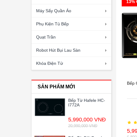
13% 
Máy Sấy Quần Áo
Phụ Kiện Tủ Bếp
Quạt Trần
Robot Hút Bụi Lau Sàn
Khóa Điện Tử
Bếp
SẢN PHẨM MỚI
Bếp Từ Hafele HC-
I772A
5,990,000 VNĐ
20,990,000 VNĐ
5,9