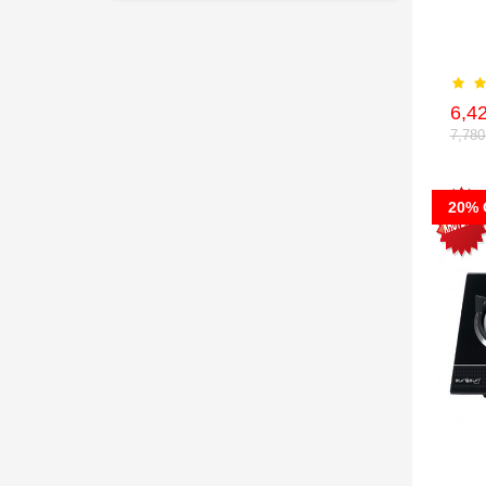
6,4
7,78
20% 