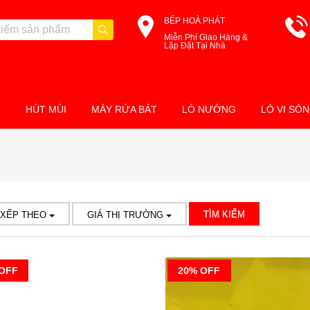
BẾP HOÀ PHÁT
Miễn Phí Giao Hàng &
Lặp Đặt Tại Nhà
M
HÚT MÙI
MÁY RỬA BÁT
LÒ NƯỚNG
LÒ VI SÓ
TÌM KIẾM
 XẾP THEO
GIÁ THỊ TRƯỜNG
OFF
20% OFF