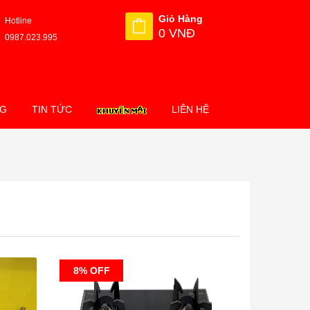
Giỏ Hàng
Hotline
0 VNĐ
0987.023.995
NG
TIN TỨC
LIÊN HỆ
8% OFF