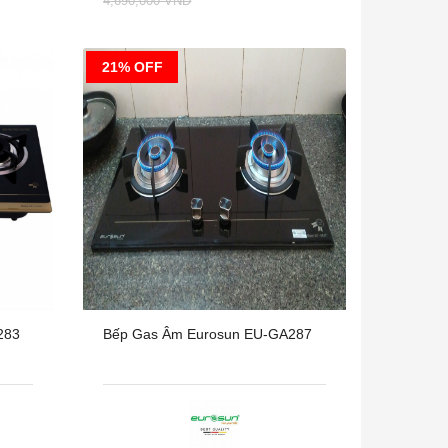
4,690,000 VNĐ
21% OFF
283
Bếp Gas Âm Eurosun EU-GA287