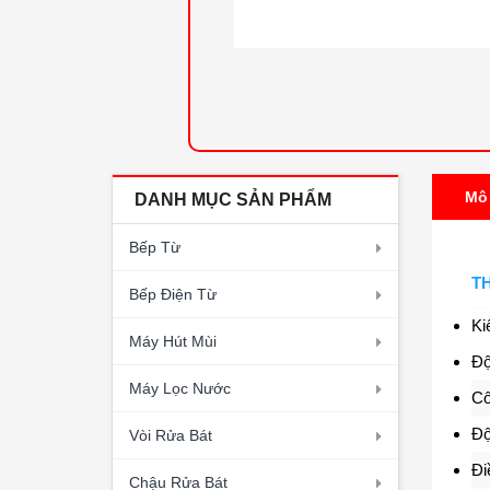
Mô
DANH MỤC SẢN PHẨM
Bếp Từ
T
Bếp Điện Từ
Ki
Máy Hút Mùi
Độ
Máy Lọc Nước
Cô
Độ
Vòi Rửa Bát
Đi
Chậu Rửa Bát