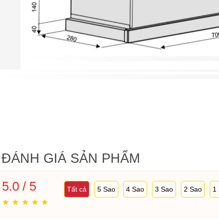
ĐÁNH GIÁ SẢN PHẨM
5.0 / 5
Tất cả
5 Sao
4 Sao
3 Sao
2 Sao
1