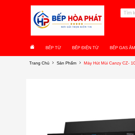
BẾP TỪ
BẾP ĐIỆN TỪ
BẾP GAS Â
Trang Chủ
Sản Phẩm
Máy Hút Mùi Canzy CZ- 1