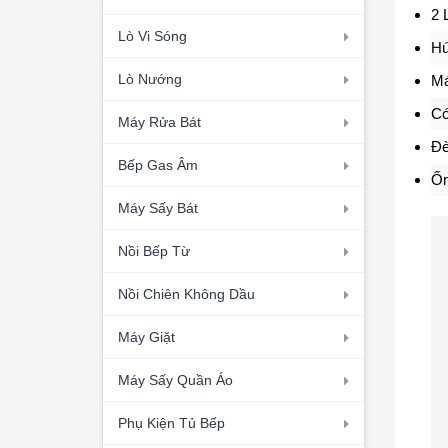
2 
Lò Vi Sóng
Hú
Lò Nướng
Má
Có
Máy Rửa Bát
Đè
Bếp Gas Âm
Ốn
Máy Sấy Bát
Nồi Bếp Từ
Nồi Chiên Không Dầu
Máy Giặt
Máy Sấy Quần Áo
Phụ Kiện Tủ Bếp