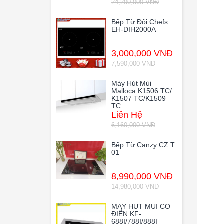
24,200,000 VNĐ
Bếp Từ Đôi Chefs
EH-DIH2000A
3,000,000 VNĐ
7,590,000 VNĐ
Máy Hút Mùi
Malloca K1506 TC/
K1507 TC/K1509
TC
Liên Hệ
6,160,000 VNĐ
Bếp Từ Canzy CZ T
01
8,990,000 VNĐ
14,980,000 VNĐ
MÁY HÚT MÙI CỔ
ĐIỂN KF-
688I/788I/888I