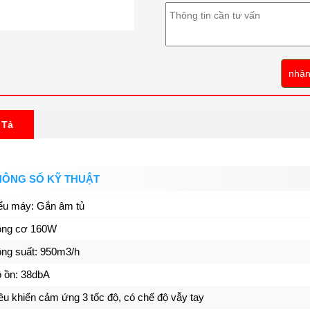
nhận
 Tả
HÔNG SỐ KỸ THUẬT
ểu máy: Gắn âm tủ
ng cơ 160W
ng suất: 950m3/h
 ồn: 38dbA
ều khiển cảm ứng 3 tốc độ, có chế độ vẫy tay