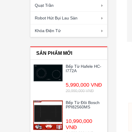
Quạt Trần
Robot Hút Bụi Lau Sàn
Khóa Điện Tử
SẢN PHẨM MỚI
Bếp Từ Hafele HC-
I772A
5,990,000 VNĐ
20,990,000 VNĐ
Bếp Từ Đôi Bosch
PPI82560MS
10,990,000
VNĐ