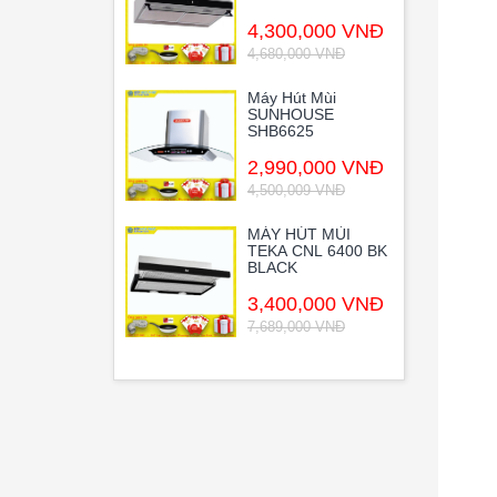
4,300,000 VNĐ
4,680,000 VNĐ
Máy Hút Mùi
SUNHOUSE
SHB6625
2,990,000 VNĐ
4,500,009 VNĐ
MÁY HÚT MÙI
TEKA CNL 6400 BK
BLACK
3,400,000 VNĐ
7,689,000 VNĐ