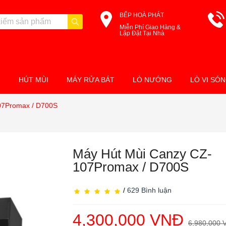
BẾP HOÀ PHÁT
Miễn Phí Giao Hàng &
Lặp Đặt Tại Nhà
M
HÚT MÙI
MÁY RỬA BÁT
LÒ NƯỚNG
LÒ VI SÓ
07Promax / D700S
Máy Hút Mùi Canzy CZ-
107Promax / D700S
/
629 Bình luận
4,300,000 VNĐ
6,980,000 