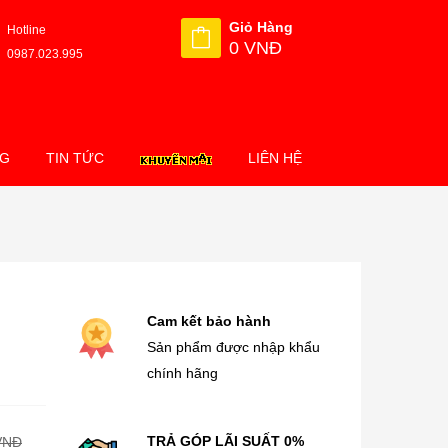
Giỏ Hàng
Hotline
0 VNĐ
0987.023.995
NG
TIN TỨC
LIÊN HỆ
Cam kết bảo hành
Sản phẩm được nhập khẩu
chính hãng
TRẢ GÓP LÃI SUẤT 0%
VNĐ