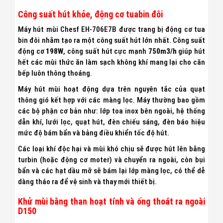
Công suất hút khỏe, động cơ tuabin đôi
Máy hút mùi Chesf EH-706E7B được trang bị động cơ tua
bin đôi nhằm tạo ra một công suất hút lớn nhất. Công suất
động cơ
198W
, công suất hút cực mạnh
750m3/h
giúp hút
hết các mùi thức ăn làm sạch không khí mang lại cho căn
bếp luôn thông thoáng.
Máy hút mùi hoạt động dựa trên nguyên tắc của quạt
thông gió kết hợp với các màng lọc. Máy thường bao gồm
các bộ phận cơ bản như: lớp toa inox bên ngoài, hệ thống
dẫn khí, lưới lọc, quạt hút, đèn chiếu sáng, đèn báo hiệu
mức độ bám bẩn và bảng điều khiển tốc độ hút.
Các loại khí độc hại và mùi khó chịu sẽ được hút lên bằng
turbin (hoặc động cơ moter) và chuyển ra ngoài, còn bụi
bẩn và các hạt dầu mỡ sẽ bám lại lớp màng lọc, có thể dễ
dàng tháo ra để vệ sinh và thay mới thiết bị.
Khử mùi bằng than hoạt tính và ống thoát ra ngoài
D150