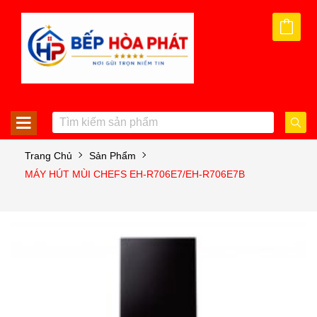
Trang Chủ
Sản Phẩm
MÁY HÚT MÙI CHEFS EH-R706E7/EH-R706E7B