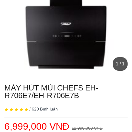
1 / 1
MÁY HÚT MÙI CHEFS EH-
R706E7/EH-R706E7B
/
629 Bình luận
6,999,000 VNĐ
11,990,000 VNĐ