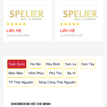
Liên Hệ
Liên Hệ
14,500,000 VNĐ
14,500,000 VNĐ
Toàn Quốc
Hà Nội
Hòa Bình
Sơn La
Sơn Tây
Điện Biên
Vĩnh Phúc
Phú Thọ
Ba Vì
TP Thái Nguyên
Sông Công Thái Nguyên
SHOWROOM HỒ CHÍ MINH