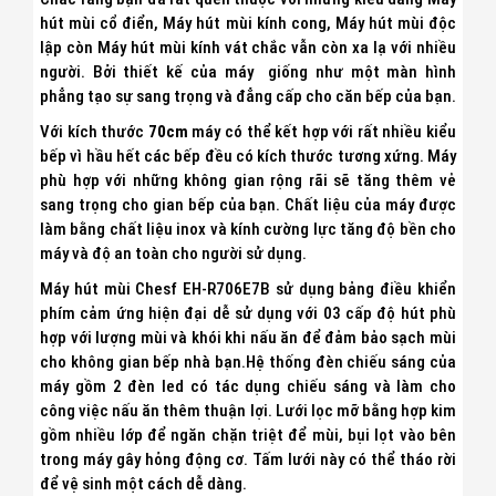
hút mùi cổ điển, Máy hút mùi kính cong, Máy hút mùi độc
lập còn Máy hút mùi kính vát chắc vẫn còn xa lạ với nhiều
người. Bởi thiết kế của máy giống như một màn hình
phẳng tạo sự sang trọng và đẳng cấp cho căn bếp của bạn.
Với kích thước
70cm
máy có thể kết hợp với rất nhiều kiểu
bếp vì hầu hết các bếp đều có kích thước tương xứng. Máy
phù hợp với những không gian rộng rãi sẽ tăng thêm vẻ
sang trọng cho gian bếp của bạn. Chất liệu của máy được
làm bằng chất liệu inox và kính cường lực tăng độ bền cho
máy và độ an toàn cho người sử dụng.
Máy hút mùi Chesf EH-R706E7B sử dụng bảng điều khiển
phím cảm ứng hiện đại dễ sử dụng với 03 cấp độ hút phù
hợp với lượng mùi và khói khi nấu ăn để đảm bảo sạch mùi
cho không gian bếp nhà bạn.Hệ thống đèn chiếu sáng của
máy gồm 2 đèn led có tác dụng chiếu sáng và làm cho
công việc nấu ăn thêm thuận lợi. Lưới lọc mỡ bằng hợp kim
gồm nhiều lớp để ngăn chặn triệt để mùi, bụi lọt vào bên
trong máy gây hỏng động cơ. Tấm lưới này có thể tháo rời
để vệ sinh một cách dễ dàng.