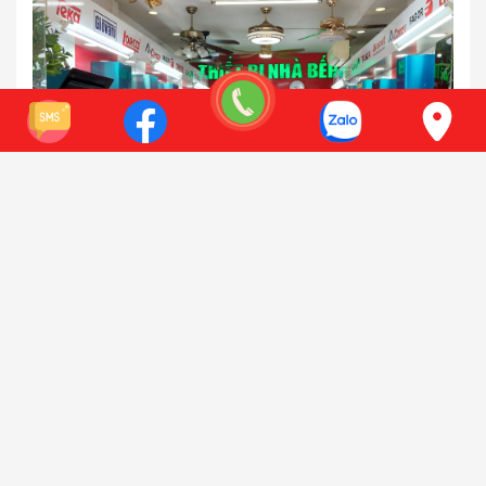
111 Đường Nguyễn Xiển, Thanh Xuân, Hà Nội
Điện thoại:
0941 618 212