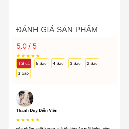
ĐÁNH GIÁ SẢN PHẨM
5.0 / 5
Tất cả
5 Sao
4 Sao
3 Sao
2 Sao
1 Sao
Thanh Duy Diễn Viên
sản phẩm chất lượng, giá tốt khuyến mãi kaka, cảm