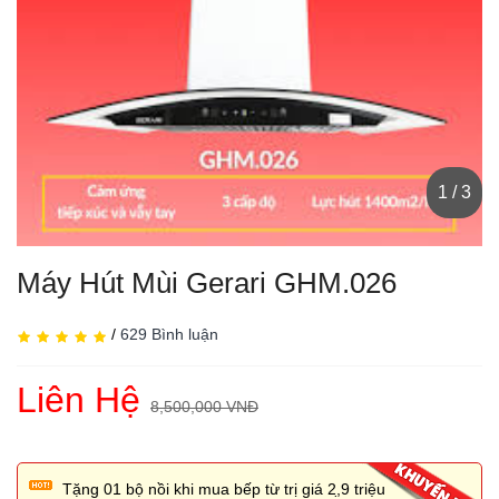
1 / 3
Máy Hút Mùi Gerari GHM.026
/
629 Bình luận
Liên Hệ
8,500,000 VNĐ
Tặng 01 bộ nồi khi mua bếp từ trị giá 2,̣9 triệu