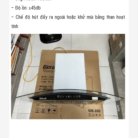
– Độ ồn:
≤
45db
– Chế độ hút đẩy ra ngoài hoặc khử mùi bằng than hoạt
tính