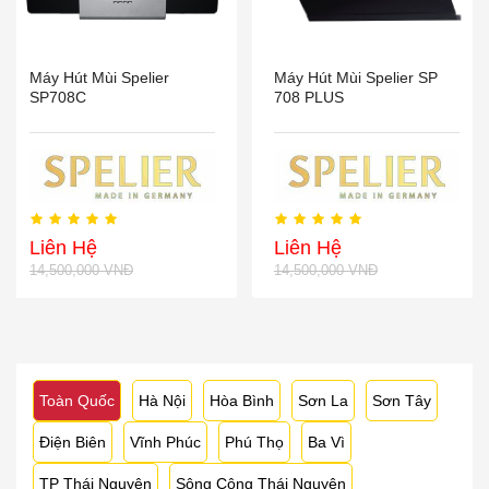
Máy Hút Mùi Spelier
Máy Hút Mùi Spelier SP
SP708C
708 PLUS
Liên Hệ
Liên Hệ
14,500,000 VNĐ
14,500,000 VNĐ
Toàn Quốc
Hà Nội
Hòa Bình
Sơn La
Sơn Tây
Điện Biên
Vĩnh Phúc
Phú Thọ
Ba Vì
TP Thái Nguyên
Sông Công Thái Nguyên