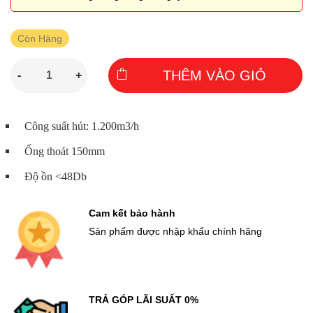
Còn Hàng
THÊM VÀO GIỎ
-
+
Công suất hút: 1.200m3/h
Ống thoát 150mm
Độ ồn <48Db
Cam kết bảo hành
Sản phẩm được nhập khẩu chính hãng
TRẢ GÓP LÃI SUẤT 0%