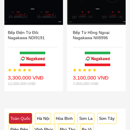
Bếp Điện Từ Đôi
Bếp Từ Hồng Ngoại
Nagakawa NDI9191
Nagakawa NII8996
3,300,000 VNĐ
3,100,000 VNĐ
12,000,000 VNĐ
7,900,000 VNĐ
Toàn Quốc
Hà Nội
Hòa Bình
Sơn La
Sơn Tây
Điện Biên
Vĩnh Phúc
Phú Thọ
Ba Vì