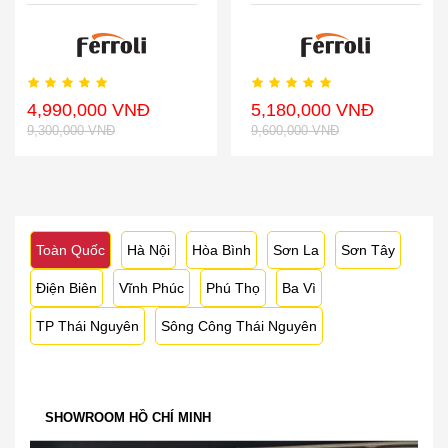
4,990,000 VNĐ
5,180,000 VNĐ
9,300,000 VNĐ
9,600,000 VNĐ
Toàn Quốc
Hà Nội
Hòa Bình
Sơn La
Sơn Tây
Điện Biên
Vĩnh Phúc
Phú Thọ
Ba Vì
TP Thái Nguyên
Sông Công Thái Nguyên
SHOWROOM HỒ CHÍ MINH