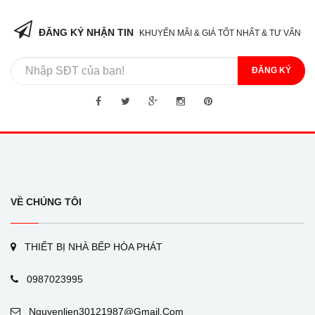
ĐĂNG KÝ NHẬN TIN
KHUYẾN MÃI & GIÁ TỐT NHẤT & TƯ VẤN
ĐĂNG KÝ
VỀ CHÚNG TÔI
THIẾT BỊ NHÀ BẾP HÒA PHÁT
0987023995
Nguyenlien30121987@gmail.com