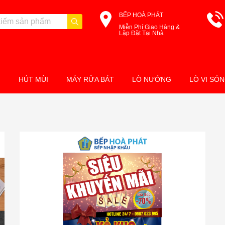
BẾP HOÀ PHÁT
Miễn Phí Giao Hàng &
Lặp Đặt Tại Nhà
M
HÚT MÙI
MÁY RỬA BÁT
LÒ NƯỚNG
LÒ VI SÓ