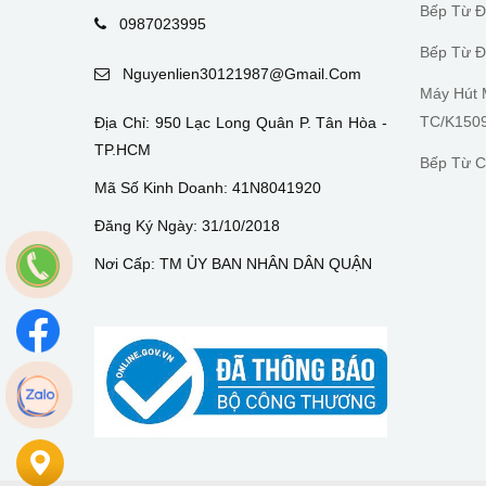
Bếp Từ Đ
0987023995
Bếp Từ Đ
Nguyenlien30121987@gmail.com
Máy Hút 
TC/K150
Địa Chỉ: 950 Lạc Long Quân P. Tân Hòa -
TP.HCM
Bếp Từ C
Mã Số Kinh Doanh: 41N8041920
Đăng Ký Ngày: 31/10/2018
Nơi Cấp: TM ỦY BAN NHÂN DÂN QUẬN