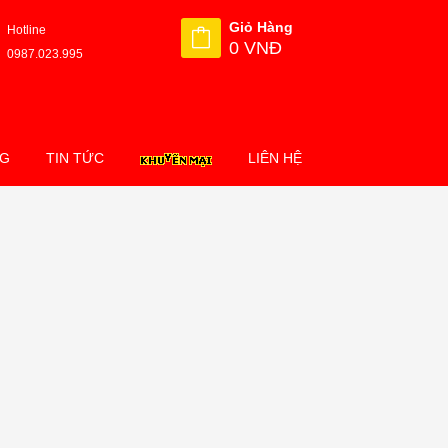
Giỏ Hàng
Hotline
0 VNĐ
0987.023.995
NG
TIN TỨC
LIÊN HỆ