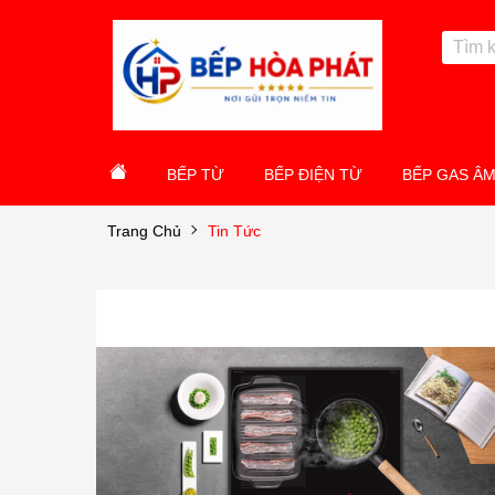
BẾP TỪ
BẾP ĐIỆN TỪ
BẾP GAS Â
Trang Chủ
Tin Tức