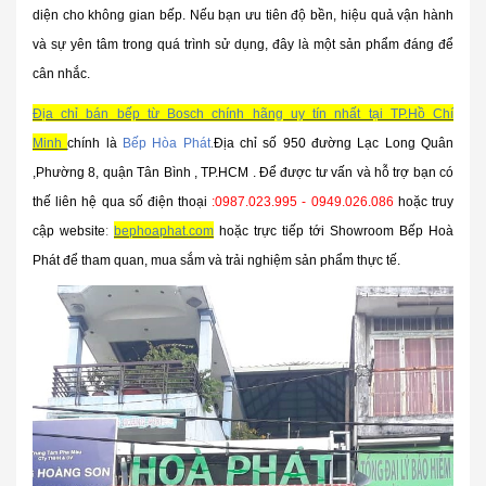
diện cho không gian bếp. Nếu bạn ưu tiên độ bền, hiệu quả vận hành
và sự yên tâm trong quá trình sử dụng, đây là một sản phẩm đáng để
cân nhắc.
Địa chỉ bán bếp từ Bosch chính hãng uy tín nhất tại TP.Hồ Chí
Minh
chính là
Bếp Hòa Phát
.
Địa chỉ số
950 đường Lạc Long Quân
,Phường 8, quận Tân Bình , TP.HCM
.
Để được tư vấn và hỗ trợ bạn có
thế liên hệ qua số điện thoại
:
0987.023.995 - 0949.026.086
hoặc truy
cập website
:
bephoaphat.com
hoặc trực tiếp tới Showroom Bếp Hoà
Phát để tham quan, mua sắm và trải nghiệm sản phẩm thực tế
.