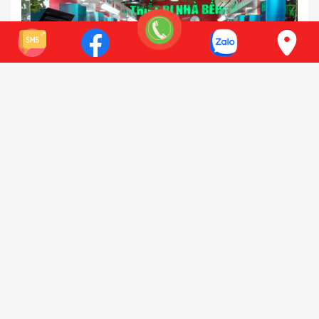
111 Đường Nguyễn Xiển, Thanh Xuân, Hà Nội
Điện thoại:
0941 618 212
Xem bản đồ