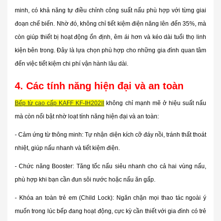
minh
, có khả năng tự điều chỉnh công suất nấu phù hợp với từng giai
đoạn chế biến. Nhờ đó, không chỉ tiết kiệm điện năng lên đến
35%
, mà
còn giúp thiết bị hoạt động ổn định, êm ái hơn và kéo dài tuổi thọ linh
kiện bên trong. Đây là lựa chọn phù hợp cho những gia đình quan tâm
đến việc tiết kiệm chi phí vận hành lâu dài.
4. Các tính năng hiện đại và an toàn
Bếp từ cao cấp KAFF KF-IH202II
không chỉ mạnh mẽ ở hiệu suất nấu
mà còn nổi bật nhờ loạt tính năng hiện đại và an toàn:
- Cảm ứng từ thông minh
: Tự nhận diện kích cỡ đáy nồi, tránh thất thoát
nhiệt, giúp nấu nhanh và tiết kiệm điện.
- Chức năng Booster
: Tăng tốc nấu siêu nhanh cho cả hai vùng nấu,
phù hợp khi bạn cần đun sôi nước hoặc nấu ăn gấp.
- Khóa an toàn trẻ em (Child Lock)
: Ngăn chặn mọi thao tác ngoài ý
muốn trong lúc bếp đang hoạt động, cực kỳ cần thiết với gia đình có trẻ