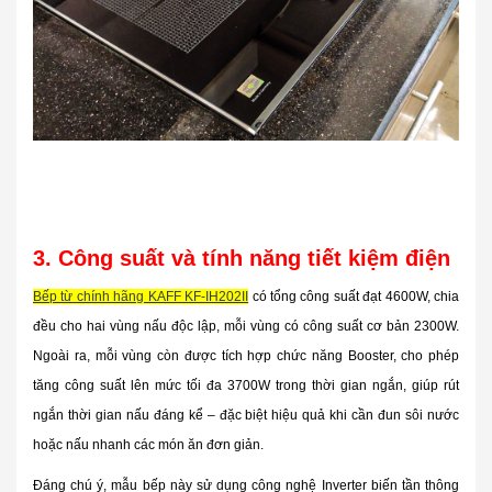
3. Công suất và tính năng tiết kiệm điện
Bếp từ chính hãng KAFF KF-IH202II
có
tổng công suất đạt 4600W
, chia
đều cho hai vùng nấu độc lập, mỗi vùng có công suất cơ bản
2300W
.
Ngoài ra, mỗi vùng còn được tích hợp
chức năng Booster
, cho phép
tăng công suất lên mức tối đa
3700W
trong thời gian ngắn, giúp rút
ngắn thời gian nấu đáng kể – đặc biệt hiệu quả khi cần đun sôi nước
hoặc nấu nhanh các món ăn đơn giản.
Đáng chú ý, mẫu bếp này sử dụng
công nghệ Inverter biến tần thông