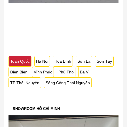
Toàn Quốc
Hà Nội
Hòa Bình
Sơn La
Sơn Tây
Điện Biên
Vĩnh Phúc
Phú Thọ
Ba Vì
TP Thái Nguyên
Sông Công Thái Nguyên
SHOWROOM HỒ CHÍ MINH