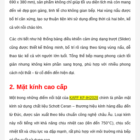
690 x 380 mm), sản phẩm không chỉ giúp tối ưu diện tích mà còn mang
đến vẻ đẹp gọn gàng, tinh tế cho không gian bếp. Hai vùng nấu được
bố trí cân xứng, tạo sự thuận tiện khi sử dụng đồng thời cả hai bên, kể
cả với nồi chảo lớn.
Các chi tiết như hệ thống bảng điều khiển cảm ứng dạng trượt (Slider)
cũng được thiết kế thông minh, bố trí rõ ràng theo từng vùng nấu, dễ
thao tác kể cả với người lớn tuổi. Tổng thể bếp mang phong cách tối
giản nhưng không kém phần sang trọng, phù hợp với nhiều phong
cách nội thất – từ cổ điển đến hiện đại.
2. Mặt kính cao cấp
Một trong những điểm nổi bật của
KAFF KF-IH202II
chính là phần mặt
kính sử dụng chất liệu
Schott Ceran
– thương hiệu kính hàng đầu đến
từ Đức, được sản xuất theo tiêu chuẩn công nghệ châu Âu. Loại kính
này nổi tiếng với khả năng
chịu nhiệt cao
(lên đến 750°C),
chịu sốc
nhiệt
tốt và
chịu lực va đập mạnh
, rất phù hợp với môi trường nhà bếp