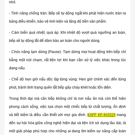
nhỏ
.
- Tính năng chống tràn
: Bếp sẽ tự động ngắt khi phát hiện nước tràn ra
bảng điều khiển, bảo vệ linh kiện và tăng độ bền sản phẩm.
- Cảm biến quá nhiệt, quá áp
: Khi nhiệt độ vượt quá ngưỡng an toàn,
bếp sẽ tự động tắt để đảm bảo an toàn cho người dùng.
- Chức năng tạm dừng (Pause)
: Tạm dừng mọi hoạt động trên bếp chỉ
bằng một nút chạm, rất tiện lợi khi bạn cần xử lý việc khác trong lúc
đang nấu.
- Chế độ hẹn giờ nấu độc lập từng vùng
: Hẹn giờ chính xác đến từng
phút, tránh tình trạng quên tắt bếp gây cháy khét hoặc tốn điện.
Trong thời đại mà căn bếp không chỉ là nơi nấu ăn mà còn thể hiện
phong cách sống, việc lựa chọn một chiếc bếp từ chất lượng, ổn định
và tiết kiệm là điều cần thiết với mọi gia đình.
KAFF KF-IH202II
mang
đến sự hài hòa giữa công nghệ hiện đại và tiện ích sử dụng lâu dài, là
một giải pháp phù hợp cho những ai đang tìm kiếm sự nâng cấp toàn