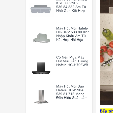
KSET66VNE2
536.84.882 Âm Tủ
Nhỏ Gọn Kết Hợp
Cùng Khả Năng Vận
Hành Mạnh Mẽ
Giúp Loại Bỏ Hoàn
Toàn Mùi Dầu Mỡ
Máy Hút Mùi Hafele
HH-BI72 533.80.027
Nhập Khẩu Âm Tủ
Kết Hợp Hài Hòa
Giữa Thiết Kế Âm
Tủ Thông Minh Và
Hiệu Suất Hoạt
Động Vượt Trội
Có Nên Mua Máy
Hút Mùi Gắn Tường
Hafele HC-H706WB
Máy Hút Mùi Đảo
Hafele HH-IS90A
539.81.715 Mang
Đến Hiệu Suất Làm
Sạch Không Khí
Vượt Trội, Giúp
Gian Bếp Gia Đình
Bếp từ
Luôn Thoáng Mát