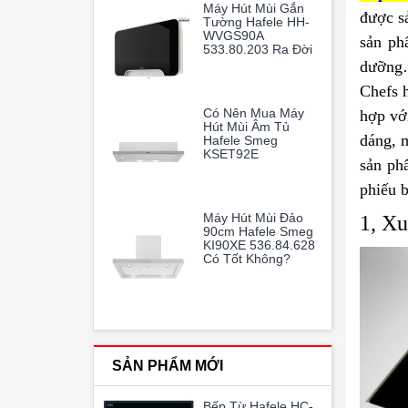
Máy Hút Mùi Gắn
Và Trong Lành
được s
Tường Hafele HH-
WVGS90A
sản ph
533.80.203 Ra Đời
Như Một Vị Cứu
dưỡng…
Tinh Hoàn Hảo
Chefs 
Có Nên Mua Máy
hợp với
Hút Mùi Âm Tủ
dáng, 
Hafele Smeg
KSET92E
sản ph
536.84.872
phiếu 
Máy Hút Mùi Đảo
1, Xu
90cm Hafele Smeg
KI90XE 536.84.628
Có Tốt Không?
SẢN PHẨM MỚI
Bếp Từ Hafele HC-