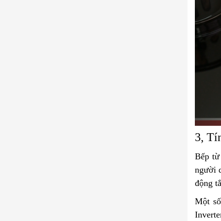
3, Tí
Bếp từ
người d
động tắ
Một s
Inverte