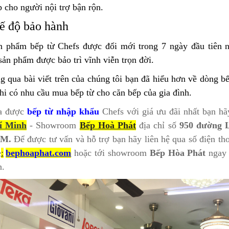
 cho người nội trợ bận rộn.
ế độ bảo hành
n phẩm bếp từ Chefs được đổi mới trong 7 ngày đầu tiên n
sản phẩm được bảo trì vĩnh viễn trọn đời.
g qua bài viết trên của chúng tôi bạn đã hiểu hơn về dòng b
hi có nhu cầu mua bếp từ cho căn bếp của gia đình.
a được
bếp từ nhập khẩu
Chefs với giá ưu đãi nhất bạn h
í Minh
- Showroom
Bếp Hoà Phát
địa chỉ số
950 đường 
CM.
Để được tư vấn và hỗ trợ bạn hãy liên hệ qua số điện tho
e
:
bephoaphat.com
hoặc tới showroom
Bếp Hòa Phát
ngay
n.