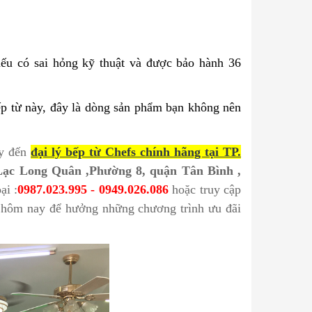
ếu có sai hỏng kỹ thuật và được bảo hành 36
ếp từ này, đây là dòng sản phẩm bạn không nên
ãy đến
đại lý bếp từ Chefs chính hãng tại TP.
Lạc Long Quân ,Phường 8, quận Tân Bình ,
ại :
0987.023.995 - 0949.026.086
hoặc truy cập
 hôm nay để hưởng những chương trình ưu đãi