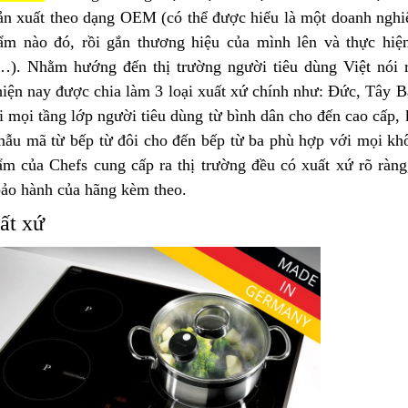
ản xuất theo dạng OEM (có thể được hiểu là một doanh nghi
ẩm nào đó, rồi gắn thương hiệu của mình lên và thực hi
). Nhằm hướng đến thị trường người tiêu dùng Việt nói r
hiện nay được chia làm 3 loại xuất xứ chính như: Đức, Tây 
 mọi tầng lớp người tiêu dùng từ bình dân cho đến cao cấp, 
mẫu mã từ bếp từ đôi cho đến bếp từ ba phù hợp với mọi khôn
ẩm của Chefs cung cấp ra thị trường đều có xuất xứ rõ rà
bảo hành của hãng kèm theo.
ất xứ