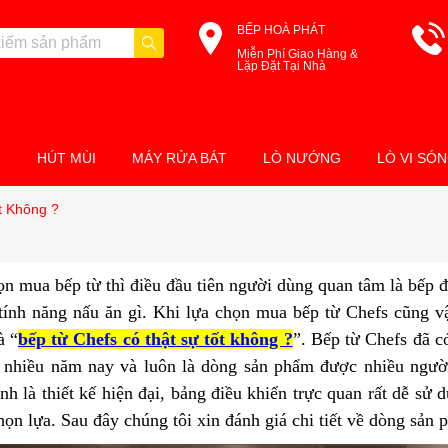
BẾP HOÀ PHÁT
Miễn Phí Giao Hàng &
Lặp Đặt Tại Nhà
M
HÚT MÙI
MÁY RỬA BÁT
LÒ NƯỚNG
LÒ VI SÓ
t Không ?
n mua bếp từ thì điều đầu tiên người dùng quan tâm là bếp 
tính năng nấu ăn gì. Khi lựa chọn mua bếp từ Chefs cũng v
à “
bếp từ Chefs có thật sự tốt không ?
”. Bếp từ Chefs đã có
ừ nhiều năm nay và luôn là dòng sản phẩm được nhiều ngườ
nh là thiết kế hiện đại, bảng điều khiển trực quan rất dễ sử
ọn lựa. Sau đây chúng tôi xin đánh giá chi tiết về dòng sản 