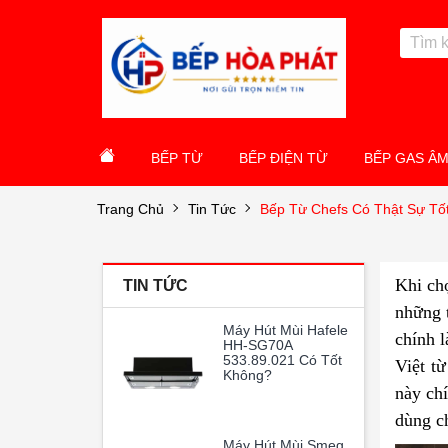
BẾP TỪ
BẾP ĐIỆN TỪ
BẾP GAS Â
Trang Chủ
Tin Tức
Bếp Từ Chefs Có Thật Sự Tố
Khi chọ
TIN TỨC
những 
Máy Hút Mùi Hafele
chính l
HH-SG70A
533.89.021 Có Tốt
Việt t
Không?
này chí
dùng ch
Máy Hút Mùi Smeg