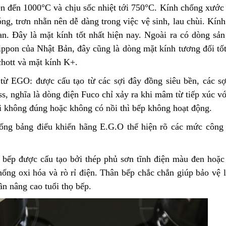
ên đến 1000°C và chịu sốc nhiệt tới 750°C. Kính chống xước 
ng, trơn nhẵn nên dễ dàng trong việc vệ sinh, lau chùi. Kín
ian. Đây là mặt kính tốt nhất hiện nay. Ngoài ra có dòng s
ppon của Nhật Bản, đây cũng là dòng mặt kính tương đối tốt
chott và mặt kính K+.
ừ EGO: được cấu tạo từ các sợi đây đồng siêu bền, các sợ
s, nghĩa là dòng điện Fuco chỉ xảy ra khi mâm từ tiếp xúc với
i không đúng hoặc không có nồi thì bếp không hoạt động.
ống bảng điểu khiển hãng E.G.O thể hiện rõ các mức công 
 bếp được cấu tạo bởi thép phủ sơn tĩnh điện màu đen hoặc
hống oxi hóa và rò rỉ điện. Thân bếp chắc chắn giúp bảo vệ 
n nâng cao tuổi thọ bếp.