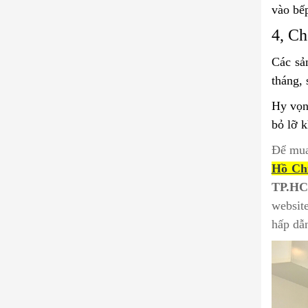
vào bếp
4, Ch
Các sả
tháng, 
Hy vọn
bỏ lỡ k
Để mu
Hồ Ch
TP.H
websit
hấp dẫ