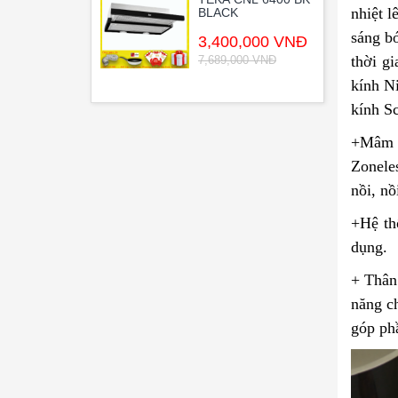
nhiệt l
BLACK
sáng bó
3,400,000 VNĐ
thời g
7,689,000 VNĐ
kính Ni
kính S
+Mâm t
Zoneles
nồi, nồ
+Hệ th
dụng.
+ Thân
năng c
góp phầ