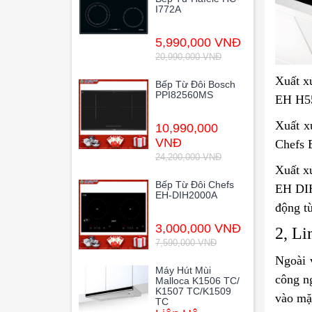
I772A
5,990,000 VNĐ
20,990,000 VNĐ
Xuất x
Bếp Từ Đôi Bosch
PPI82560MS
EH H55
Xuất x
10,990,000
VNĐ
Chefs 
24,200,000 VNĐ
Xuất x
Bếp Từ Đôi Chefs
EH DIH
EH-DIH2000A
động từ
3,000,000 VNĐ
2, Li
7,590,000 VNĐ
Ngoài 
Máy Hút Mùi
công n
Malloca K1506 TC/
K1507 TC/K1509
vào mặt
TC