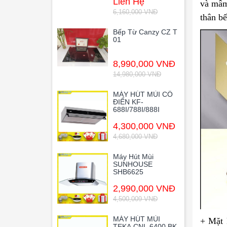
Liên Hệ
và mâm
6,160,000 VNĐ
thân bế
Bếp Từ Canzy CZ T
01
8,990,000 VNĐ
14,980,000 VNĐ
MÁY HÚT MÙI CỔ
ĐIỂN KF-
688I/788I/888I
4,300,000 VNĐ
4,680,000 VNĐ
Máy Hút Mùi
SUNHOUSE
SHB6625
2,990,000 VNĐ
4,500,009 VNĐ
MÁY HÚT MÙI
+ Mặt 
TEKA CNL 6400 BK