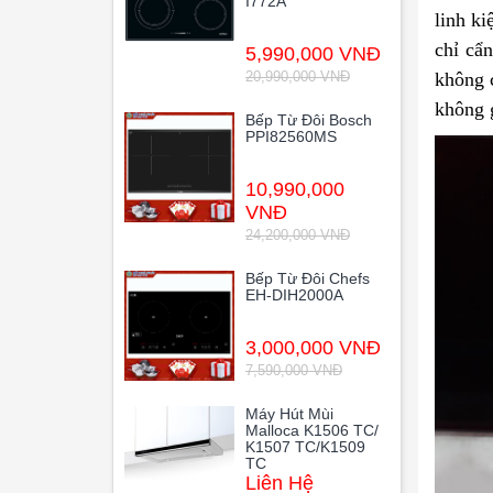
I772A
linh k
chỉ cẩ
5,990,000 VNĐ
20,990,000 VNĐ
không 
không g
Bếp Từ Đôi Bosch
PPI82560MS
10,990,000
VNĐ
24,200,000 VNĐ
Bếp Từ Đôi Chefs
EH-DIH2000A
3,000,000 VNĐ
7,590,000 VNĐ
Máy Hút Mùi
Malloca K1506 TC/
K1507 TC/K1509
TC
Liên Hệ