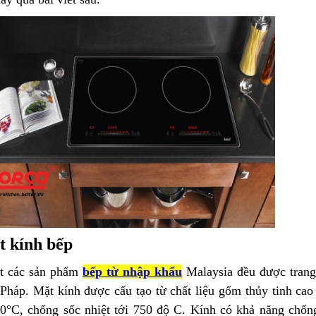
t kính bếp
t các sản phẩm
bếp từ nhập khẩu
Malaysia đều được tran
Pháp. Mặt kính được cấu tạo từ chất liệu gốm thủy tinh cao 
00°C, chống sốc nhiệt tới 750 độ C. Kính có khả năng chống 