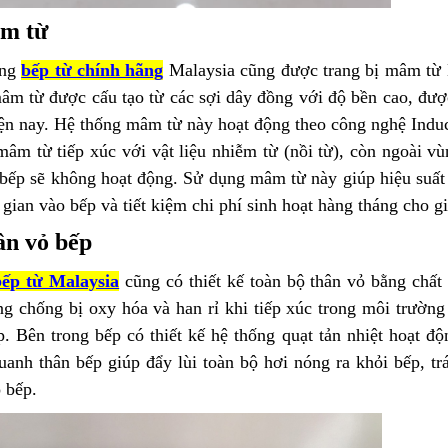
m từ
òng
bếp từ chính hãng
Malaysia cũng được trang bị mâm t
m từ được cấu tạo từ các sợi dây đồng với độ bền cao, được 
ện nay. Hệ thống mâm từ này hoạt động theo công nghệ Induc
mâm từ tiếp xúc với vật liệu nhiễm từ (nồi từ), còn ngoài 
 bếp sẽ không hoạt động. Sử dụng mâm từ này giúp hiệu suất
 gian vào bếp và tiết kiệm chi phí sinh hoạt hàng tháng cho gi
ân vỏ bếp
bếp từ Malaysia
cũng có thiết kế toàn bộ thân vỏ bằng chất 
ng chống bị oxy hóa và han rỉ khi tiếp xúc
trong môi trường
. Bên trong bếp có thiết kế hệ thống quạt tản nhiệt hoạt độ
anh thân bếp giúp đẩy lùi toàn bộ hơi nóng ra khỏi bếp, tr
 bếp.