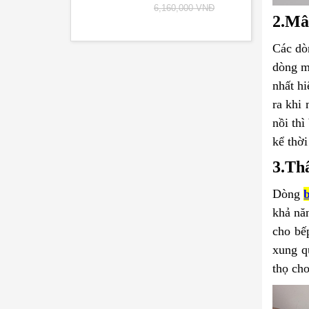
6,160,000 VNĐ
2.Mâ
Các d
dòng mâ
nhất hi
ra khi 
nồi thì
kể thời
3.Th
Dòng
khả nă
cho bếp
xung qu
thọ cho