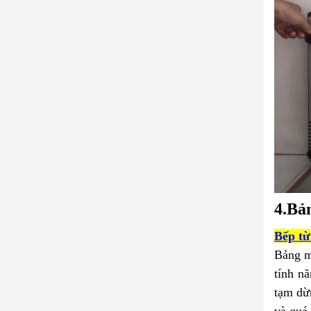
4.Bả
Bếp t
Bảng m
tính n
tạm dừn
và quá 