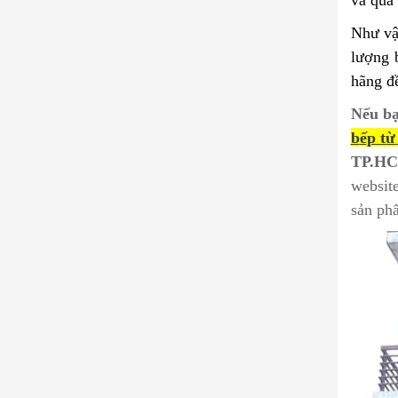
Như vậ
lượng 
hãng đ
Nếu bạ
b
ế
p t
ừ
TP.H
websit
sản ph