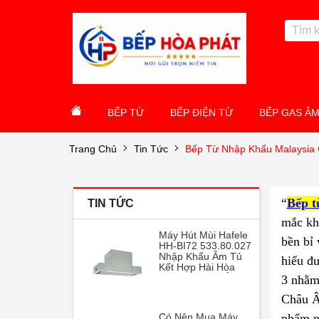
BẾP TỪ
BẾP ĐIỆN TỪ
BẾP GAS Â
Trang Chủ
Tin Tức
Bếp Từ Nhập Khẩu Malaysia 
“
Bếp t
TIN TỨC
mắc kh
Máy Hút Mùi Hafele
bền bỉ 
HH-BI72 533.80.027
Nhập Khẩu Âm Tủ
hiểu đư
Kết Hợp Hài Hòa
Giữa Thiết Kế Âm
3 nhằm
Tủ Thông Minh Và
Châu Â
Hiệu Suất Hoạt
Động Vượt Trội
Có Nên Mua Máy
phẩm nà