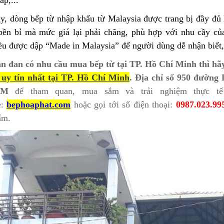
y, dòng bếp từ nhập khẩu từ Malaysia được trang bị đầy đủ
bền bỉ mà mức giá lại phải chăng, phù hợp với nhu cầy của
ều được dập “Made in Malaysia” để người dùng dễ nhận biết, 
n đan có nhu cầu
mua bếp từ tại TP. Hồ Chí Minh
thì h
uy tín nh
ấ
t t
ạ
i TP. H
ồ
Chí Minh
.
Đ
ịa chỉ số 950 đường
CM
để tham quan, mua sắm và trải nghiệm thực tế
e:
bephoaphat.com
hoặc gọi tới số điện thoại:
0987.023.99
ẩm.