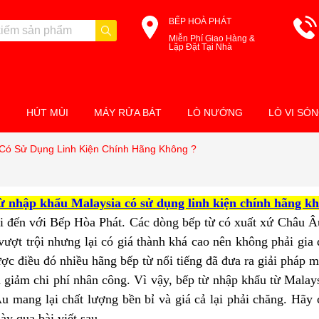
BẾP HOÀ PHÁT
Miễn Phí Giao Hàng &
Lặp Đặt Tại Nhà
M
HÚT MÙI
MÁY RỬA BÁT
LÒ NƯỚNG
LÒ VI SÓ
Có Sử Dụng Linh Kiện Chính Hãng Không ?
ừ nhập khẩu Malaysia có sử dụng linh kiện chính hãng k
i đến với Bếp Hòa Phát. Các dòng bếp từ có xuất xứ Châu Âu
vượt trội nhưng lại có giá thành khá cao nên không phải gi
ợc điều đó nhiều hãng bếp từ nổi tiếng đã đưa ra giải pháp m
 giảm chi phí nhân công. Vì vậy, bếp từ nhập khẩu từ Malay
u mang lại chất lượng bền bỉ và giá cả lại phải chăng. Hãy 
y qua bài viết sau.