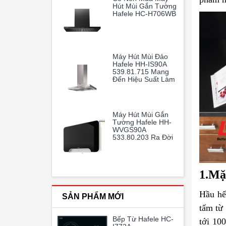
Hút Mùi Gắn Tường
Hafele HC-H706WB
Máy Hút Mùi Đảo
Hafele HH-IS90A
539.81.715 Mang
Đến Hiệu Suất Làm
Sạch Không Khí
Vượt Trội, Giúp
Gian Bếp Gia Đình
Luôn Thoáng Mát
Máy Hút Mùi Gắn
Và Trong Lành
Tường Hafele HH-
WVGS90A
533.80.203 Ra Đời
Như Một Vị Cứu
Tinh Hoàn Hảo
1.Mặ
Hầu hế
SẢN PHẨM MỚI
tấm từ 
Bếp Từ Hafele HC-
tới 10